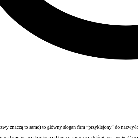
y nazwy znaczą to samo) to główny slogan firm “przyklejony” do nazwy/l
gan reklamowy, uzależnione od typu nazwy, przy której występuje. Cz