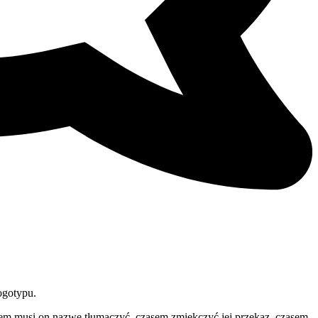
ogotypu.
asem musi on nazwę tłumaczyć, czasem zmiękczyć jej przekaz, czasem