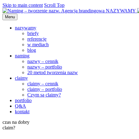
Skip to main content
Scroll Top
Menu
nazywamy
briefy
referencje
w mediach
blog
naming
nazwy – cennik
nazwy – portfolio
20 metod tworzenia nazw
claimy
claimy – cennik
claimy – portfolio
Czym są claimy?
portfolio
Q&A
kontakt
czas na dobry
claim?
Claim
(główne hasło reklamowe)
, nazywan
czasem intryguje. Zawsze się przydaje.