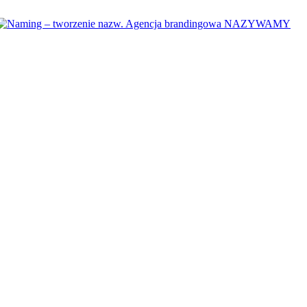
y inaczej
tagline
lub
brandline
to slogan
na stałe „przyklejony” do n