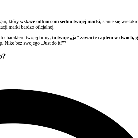
ojej marki? Zapraszamy!
ogan, który
wskaże odbiorcom sedno twojej marki
, stanie się wielok
ji marki bardzo oficjalnej.
lub charakteru twojej firmy;
to twoje „ja” zawarte raptem w dwóch, g
. Nike bez swojego „Just do it!”?
o?