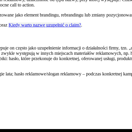
cne call to action.
izowane jako element brandingu, rebrandingu lub zmiany pozycjonowa
oraz
Kiedy warto nazwę uzupełnić o claim?
.
ępuje on często jako uzupełnienie informacji o działalności firmy, tz
 zwykle występują w innych miejscach materiałów reklamowych, np. h
hasło, które przekonuje do konkretnej, oferowanej usługi, produktu l
ugie lata; hasło reklamowe/slogan reklamowy – podczas konkretnej kam