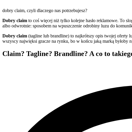
Dobry claim,
tagline lub brandline dla Tw
dobry claim, czyli dlaczego nas potrzebujesz?
Dobry claim
to coś więcej niż tylko kolejne hasło reklamowe. To sl
albo odwrotnie: sposobem na wpuszczenie odrobiny luzu do komunikac
Dobry claim
(tagline lub brandline) to najkrótszy opis twojej oferty 
wszyscy najwięksi gracze na rynku, bo w końcu jaką marką byłoby np
Claim? Tagline? Brandline? A co to takieg