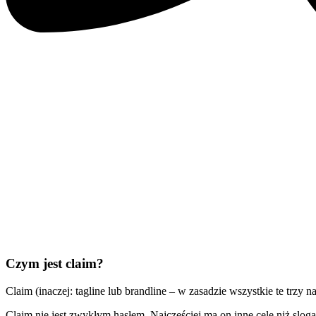
Czym jest claim?
Claim (inaczej: tagline lub brandline – w zasadzie wszystkie te trz
Claim nie jest zwykłym hasłem. Najczęściej ma on inne cele niż slo