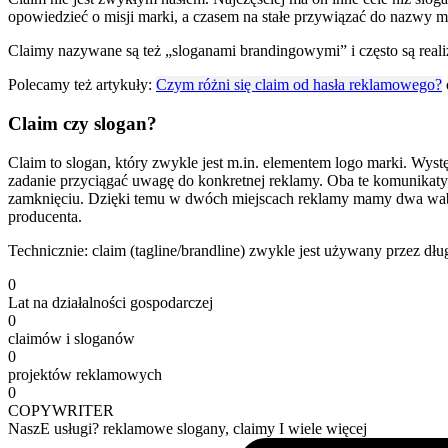
opowiedzieć o misji marki, a czasem na stałe przywiązać do nazwy mo
Claimy nazywane są też „sloganami brandingowymi” i często są real
Polecamy też artykuły:
Czym różni się claim od hasła reklamowego?
Claim czy slogan?
Claim to slogan, który zwykle jest m.in. elementem logo marki. Wyst
zadanie przyciągać uwagę do konkretnej reklamy. Oba te komunikaty
zamknięciu. Dzięki temu w dwóch miejscach reklamy mamy dwa wabiki: 
producenta.
Technicznie: claim (tagline/brandline) zwykle jest używany przez dł
0
Lat na działalności gospodarczej
0
claimów i sloganów
0
projektów reklamowych
0
COPYWRITER
NaszE usługi? reklamowe slogany, claimy I wiele więcej