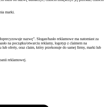
nia marki.
n. „doprecyzowuje nazwę”. Slogan/hasło reklamowe ma natomiast za
asło na początku/otwarciu reklamy, logotyp z claimem na
ub oferty, oraz claim, który przekonuje do samej firmy, marki lub
panii reklamowej.