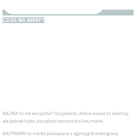
CZAS NA BRIEF?
TWORZYMY NAZWY. TWORZYMY MARKI.
TWORZYMY CLAIMY. SPRAWDŹ JAK DOBRE
NAMING
TO
POCZĄTEK?
NAZWA to nie wszystko? Oczywiście; dobra nazwa to świetny,
ale jednak tylko początek tworzenia silnej marki.
NAZYWAMY to marka powiązana z agencją brandingową