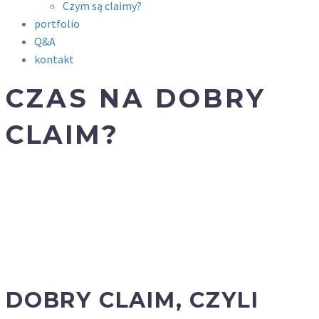
Czym są claimy?
portfolio
Q&A
kontakt
CZAS NA DOBRY
CLAIM?
Claim
(główne hasło reklamowe)
, nazywany
inaczej
tagline
lub
brandline
to slogan
na stałe
„przyklejony” do nazwy w logo. Czasem tłumaczy
ofertę marki, czasem intryguje. Zawsze się
przydaje.
Dobry claim,
tagline lub brandline dla Twojej
marki? Zapraszamy!
DOBRY CLAIM, CZYLI