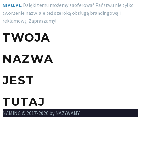
NIPO.PL
. Dzięki temu możemy zaoferować Państwu nie tylko
tworzenie nazw, ale też szeroką obsługę brandingową i
reklamową. Zapraszamy!
TWOJA
NAZWA
JEST
TUTAJ
NAMING © 2017-2026 by NAZYWAMY