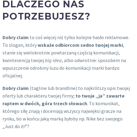
DLACZEGO NAS
POTRZEBUJESZ?
Dobry claim
to coś więcej niż tylko kolejne hasło reklamowe.
To slogan, który
wskaże odbiorcom sedno twojej marki
,
stanie się wielokrotnie powtarzaną częścią komunikacji,
kwintesencją twojej
big idea
, albo odwrotnie: sposobem na
wpuszczenie odrobiny luzu do komunikacji marki bardzo
oficjalnej.
Dobry claim
(tagline lub brandline) to najkrótszy opis twojej
oferty lub charakteru twojej firmy;
to twoje „ja” zawarte
raptem w dwóch, góra trzech słowach
. To komunikat,
którego siłę znają i doceniają wszyscy najwięksi gracze na
rynku, bo w końcu jaką marką byłoby np. Nike bez swojego
„Just do it!”?