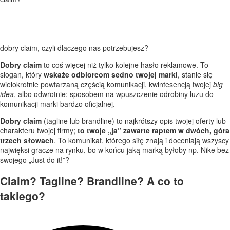
Claim
(główne hasło reklamowe)
, nazywany inaczej
tagline
lub
brandline
to slogan
na stałe „przyklejony” do nazwy w logo. Czasem
tłumaczy ofertę marki, czasem intryguje. Zawsze się przydaje.
Dobry claim,
tagline lub brandline dla Twojej marki? Zapraszamy!
dobry claim, czyli dlaczego nas potrzebujesz?
Dobry claim
to coś więcej niż tylko kolejne hasło reklamowe. To
slogan, który
wskaże odbiorcom sedno twojej marki
, stanie się
wielokrotnie powtarzaną częścią komunikacji, kwintesencją twojej
big
idea
, albo odwrotnie: sposobem na wpuszczenie odrobiny luzu do
komunikacji marki bardzo oficjalnej.
Dobry claim
(tagline lub brandline) to najkrótszy opis twojej oferty lub
charakteru twojej firmy;
to twoje „ja” zawarte raptem w dwóch, góra
trzech słowach
. To komunikat, którego siłę znają i doceniają wszyscy
najwięksi gracze na rynku, bo w końcu jaką marką byłoby np. Nike bez
swojego „Just do it!”?
Claim? Tagline? Brandline? A co to
takiego?