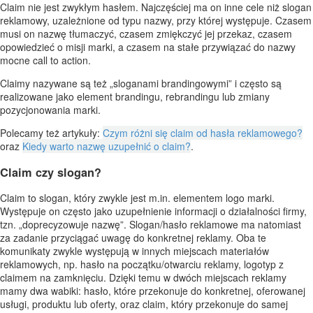
Claim nie jest zwykłym hasłem. Najczęściej ma on inne cele niż slogan
reklamowy, uzależnione od typu nazwy, przy której występuje. Czasem
musi on nazwę tłumaczyć, czasem zmiękczyć jej przekaz, czasem
opowiedzieć o misji marki, a czasem na stałe przywiązać do nazwy
mocne call to action.
Claimy nazywane są też „sloganami brandingowymi” i często są
realizowane jako element brandingu, rebrandingu lub zmiany
pozycjonowania marki.
Polecamy też artykuły:
Czym różni się claim od hasła reklamowego?
oraz
Kiedy warto nazwę uzupełnić o claim?
.
Claim czy slogan?
Claim to slogan, który zwykle jest m.in. elementem logo marki.
Występuje on często jako uzupełnienie informacji o działalności firmy,
tzn. „doprecyzowuje nazwę”. Slogan/hasło reklamowe ma natomiast
za zadanie przyciągać uwagę do konkretnej reklamy. Oba te
komunikaty zwykle występują w innych miejscach materiałów
reklamowych, np. hasło na początku/otwarciu reklamy, logotyp z
claimem na zamknięciu. Dzięki temu w dwóch miejscach reklamy
mamy dwa wabiki: hasło, które przekonuje do konkretnej, oferowanej
usługi, produktu lub oferty, oraz claim, który przekonuje do samej