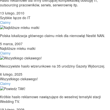
Hasło reklamowe dla firmy oferującej kompleksową obsługę IT;
outsourcing pracowników, serwis, serwerownię itp.
13 lutego, 2010
Szybkie łącze do IT
Claimy
Polska lokalizacja głównego claimu mlek dla niemowląt Nestlé NAN.
5 marca, 2007
Najbliższe mleku matki
Claimy
Nieoczywiste hasło wizerunkowe na 35 urodziny Gazety Wyborczej.
6 lutego, 2025
Wszystkiego ciekawego!
Claimy
Krótkie hasło reklamowe nawiązujące do weselnej tematyki stacji
Wedding TV.
19 lutego, 2009