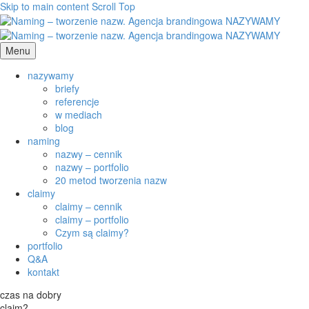
Skip to main content
Scroll Top
Menu
nazywamy
briefy
referencje
w mediach
blog
naming
nazwy – cennik
nazwy – portfolio
20 metod tworzenia nazw
claimy
claimy – cennik
claimy – portfolio
Czym są claimy?
portfolio
Q&A
kontakt
czas na dobry
claim?