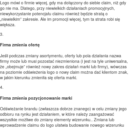
Logo mówi o firmie więcej, gdy ma dołączony do siebie claim, niż gdy
go nie ma. Dlatego, przy niewielkich działaniach promocyjnych,
niewykorzystanie potencjału claimu również będzie stratą o
„niewielkim” zakresie. Ale im promocji więcej, tym ta strata robi się
większa.
3.
Firma zmienia ofertę
Jeśli podczas zmiany asortymentu, oferty lub pola działania nazwa
firmy może lub musi pozostać niezmieniona (i jest na tyle uniwersalna,
że „obejmuje” również nowy zakres działań marki lub firmy), wówczas
na poziomie odświeżenia logo o nowy claim można dać klientom znak,
w jakim kierunku zmieniła się oferta marki.
4.
Firma zmienia pozycjonowanie marki
Odświeżanie brandu (zwłaszcza dobrze znanego) w celu zmiany jego
odbioru na rynku jest działaniem, w które należy zaangażować
wszystkie możliwe do zmiany elementy wizerunku.. Zmiana lub
wprowadzenie claimu do logo ułatwia budowanie nowego wizerunku