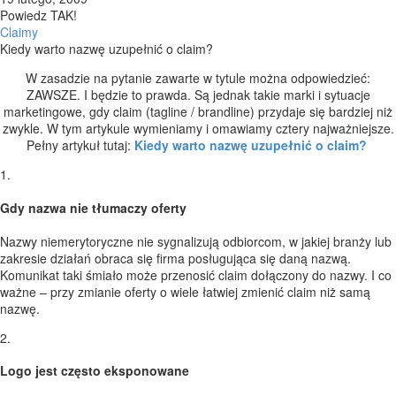
Powiedz TAK!
Claimy
Kiedy warto nazwę uzupełnić o claim?
W zasadzie na pytanie zawarte w tytule można odpowiedzieć:
ZAWSZE. I będzie to prawda. Są jednak takie marki i sytuacje
marketingowe, gdy claim (tagline / brandline) przydaje się bardziej niż
zwykle. W tym artykule wymieniamy i omawiamy cztery najważniejsze.
Pełny artykuł tutaj:
Kiedy warto nazwę uzupełnić o claim?
1.
Gdy nazwa nie tłumaczy oferty
Nazwy niemerytoryczne nie sygnalizują odbiorcom, w jakiej branży lub
zakresie działań obraca się firma posługująca się daną nazwą.
Komunikat taki śmiało może przenosić claim dołączony do nazwy. I co
ważne – przy zmianie oferty o wiele łatwiej zmienić claim niż samą
nazwę.
2.
Logo jest często eksponowane