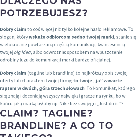
DLACZEGO NAS
POTRZEBUJESZ?
Dobry claim
to coś więcej niż tylko kolejne hasło reklamowe. To
slogan, który
wskaże odbiorcom sedno twojej marki
, stanie się
wielokrotnie powtarzaną częścią komunikacji, kwintesencją
twojej
big idea
, albo odwrotnie: sposobem na wpuszczenie
odrobiny luzu do komunikacji marki bardzo oficjalnej.
Dobry claim
(tagline lub brandline) to najkrótszy opis twojej
oferty lub charakteru twojej firmy;
to twoje „ja” zawarte
raptem w dwóch, góra trzech słowach
. To komunikat, którego
siłę znają i doceniają wszyscy najwięksi gracze na rynku, bo w
końcu jaką marką byłoby np. Nike bez swojego „Just do it!”?
CLAIM? TAGLINE?
BRANDLINE? A CO TO