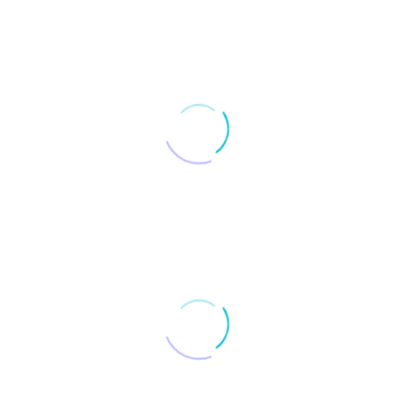
0
claimów i sloganów
0
projektów reklamowych