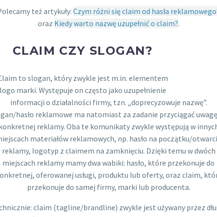
Polecamy też artykuły:
Czym różni się claim od hasła reklamowego
oraz
Kiedy warto nazwę uzupełnić o claim?
.
CLAIM CZY SLOGAN?
Claim to slogan, który zwykle jest m.in. elementem
logo marki. Występuje on często jako uzupełnienie
informacji o działalności firmy, tzn. „doprecyzowuje nazwę”.
ogan/hasło reklamowe ma natomiast za zadanie przyciągać uwagę
konkretnej reklamy. Oba te komunikaty zwykle występują w innyc
iejscach materiałów reklamowych, np. hasło na początku/otwarc
reklamy, logotyp z claimem na zamknięciu. Dzięki temu w dwóch
miejscach reklamy mamy dwa wabiki: hasło, które przekonuje do
onkretnej, oferowanej usługi, produktu lub oferty, oraz claim, któ
przekonuje do samej firmy, marki lub producenta.
chnicznie: claim (tagline/brandline) zwykle jest używany przez dłu