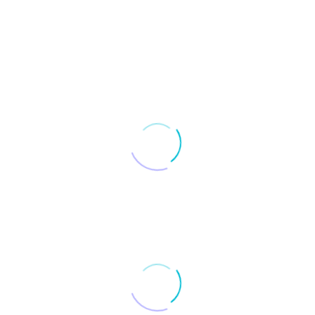
ROBERT SZATANIAK
Pamapol
Dyrektor ds. Marketingu i Rozwoju
…realizuje projekty namingowe dla marek produktowych