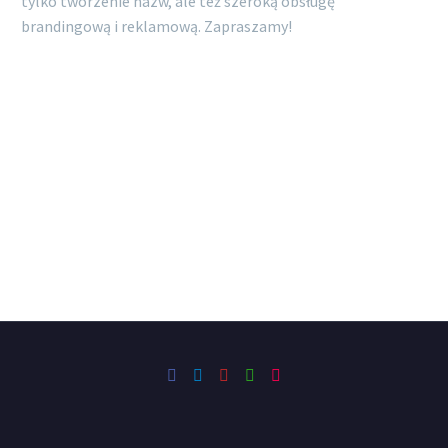
tylko tworzenie nazw, ale też szeroką obsługę
nowe rozwiązania…
brandingową i reklamową. Zapraszamy!
EMILIA DERLACZ
Domain Menada (Belvedere Group)
Key Account Manager
…Możemy potwierdzić, że koncept marki został
zrealizowany szybko i dokładnie, a projekt jest bardzo
atrakcyjny zarówno od strony namingowej, jak i graficznej…