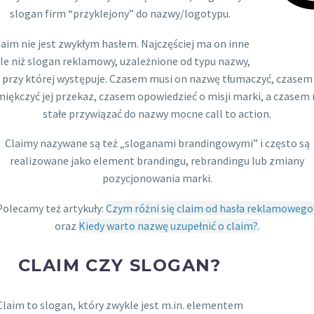
slogan firm “przyklejony” do nazwy/logotypu.
laim nie jest zwykłym hasłem. Najczęściej ma on inne
le niż slogan reklamowy, uzależnione od typu nazwy,
przy której występuje. Czasem musi on nazwę tłumaczyć, czasem
iękczyć jej przekaz, czasem opowiedzieć o misji marki, a czasem 
stałe przywiązać do nazwy mocne call to action.
Claimy nazywane są też „sloganami brandingowymi” i często są
realizowane jako element brandingu, rebrandingu lub zmiany
pozycjonowania marki.
Polecamy też artykuły:
Czym różni się claim od hasła reklamowego
oraz
Kiedy warto nazwę uzupełnić o claim?
.
CLAIM CZY SLOGAN?
Claim to slogan, który zwykle jest m.in. elementem