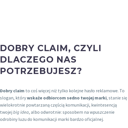
ofertę marki, czasem intryguje. Zawsze się
przydaje.
Dobry claim,
tagline lub brandline dla Twojej
marki? Zapraszamy!
DOBRY CLAIM, CZYLI
DLACZEGO NAS
POTRZEBUJESZ?
Dobry claim
to coś więcej niż tylko kolejne hasło reklamowe. To
slogan, który
wskaże odbiorcom sedno twojej marki
, stanie się
wielokrotnie powtarzaną częścią komunikacji, kwintesencją
twojej
big idea
, albo odwrotnie: sposobem na wpuszczenie
odrobiny luzu do komunikacji marki bardzo oficjalnej.