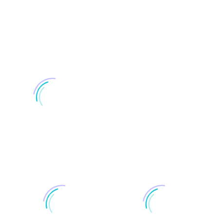
0
Lat na działalności gospodarczej
0
claimów i sloganów