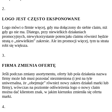
2.
LOGO JEST CZĘSTO EKSPONOWANE
Logo mówi o firmie więcej, gdy ma dołączony do siebie claim, niż
gdy go nie ma. Dlatego, przy niewielkich działaniach
promocyjnych, niewykorzystanie potencjału claimu również będzie
stratą o „niewielkim” zakresie. Ale im promocji więcej, tym ta strata
robi się większa.
3.
FIRMA ZMIENIA OFERTĘ
Jeśli podczas zmiany asortymentu, oferty lub pola działania nazwa
firmy może lub musi pozostać niezmieniona (i jest na tyle
uniwersalna, że „obejmuje” również nowy zakres działań marki lub
firmy), wówczas na poziomie odświeżenia logo o nowy claim
można dać klientom znak, w jakim kierunku zmieniła się oferta
marki.
4.