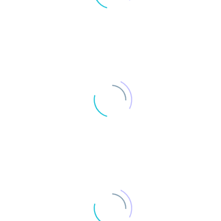
0
claimów i sloganów
0
projektów reklamowych