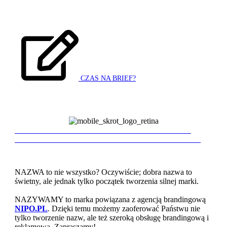
wizerunku marki…
RAFAŁ GRUDZIEŃ
FSP Galena
Produkt Manager
…wszystkie propozycje były interesujące, zgodne z briefem i
naszymi oczekiwaniami. Aktualnie, po wybraniu i rozwinięciu
jednej z propozycji nazw realizujemy wizerunek kosmetyku…
CZAS NA BRIEF?
ROBERT KOSOWSKI
Dom Maklerski BOŚ
Brand Manager
TWORZYMY NAZWY. TWORZYMY MARKI.
…Agencja dołączyła do naszego wewnętrznego procesu z wiedzą,
TWORZYMY CLAIMY. SPRAWDŹ JAK DOBRE
sugestiami i wskazaniem takich kierunków poszukiwania nazw,
które otworzyły przed nami zupełnie nowe rozwiązania…
EMILIA DERLACZ
NAZWA to nie wszystko? Oczywiście; dobra nazwa to
świetny, ale jednak tylko początek tworzenia silnej marki.
Domain Menada (Belvedere Group)
NAZYWAMY to marka powiązana z agencją brandingową
Key Account Manager
NIPO.PL
. Dzięki temu możemy zaoferować Państwu nie
…Możemy potwierdzić, że koncept marki został zrealizowany
tylko tworzenie nazw, ale też szeroką obsługę brandingową i
szybko i dokładnie, a projekt jest bardzo atrakcyjny zarówno od
reklamową. Zapraszamy!
strony namingowej, jak i graficznej…