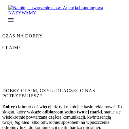
CZAS NA DOBRY
CLAIM?
Claim
(główne hasło reklamowe)
, nazywany inaczej
tagline
lub
brandline
to slogan
na stałe „przyklejony” do nazwy w logo.
Czasem tłumaczy ofertę marki, czasem intryguje. Zawsze się
przydaje.
Dobry claim,
tagline lub brandline dla Twojej marki? Zapraszamy!
DOBRY CLAIM, CZYLI DLACZEGO NAS
POTRZEBUJESZ?
Dobry claim
to coś więcej niż tylko kolejne hasło reklamowe. To
slogan, który
wskaże odbiorcom sedno twojej marki
, stanie się
wielokrotnie powtarzaną częścią komunikacji, kwintesencją
twojej
big idea
, albo odwrotnie: sposobem na wpuszczenie
odrobiny luzu do komunikacji marki bardzo oficjalnej.