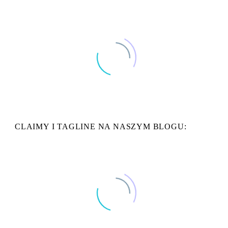
ROBERT SZATANIAK
Pamapol
Dyrektor ds. Marketingu i Rozwoju
…realizuje projekty namingowe dla marek produktowych oraz B2B
firmy Pamapol oraz dla brandu Cenos… Nazwy zawsze są
interesujące, merytorycznie omówione i zgodne z ustaleniami…
EWA ŁYDKOWSKA
Vastint Polska
Marketing Manager
CLAIMY I TAGLINE NA NASZYM BLOGU:
…Każdy ze wspomnianych projektów realizowany był na wysokim
poziomie copywritingu. Współpraca była inspirująca i fachowa,
dlatego potwierdzamy plany kolejnych, wspólnych realizacji…
DARIUSZ OLEJNIK
Kredyt Inkaso
PR & Marketing Manager
…cechuje bardzo wysoka jakość projektów – zarówno od strony
graficznej, jak i copywriterskiej – szczera, pozytywna współpraca
oraz trafne doradztwo na każdym etapie i elemencie odświeżania