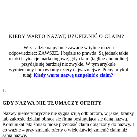
KIEDY WARTO NAZWĘ UZUPEŁNIĆ O CLAIM?
W zasadzie na pytanie zawarte w tytule można
odpowiedzieć: ZAWSZE. I będzie to prawda. Są jednak takie
marki i sytuacje marketingowe, gdy claim (tagline / brandline)
przydaje się bardziej niż zwykle. W tym artykule
wymieniamy i omawiamy cztery najważniejsze. Pełny artykuł
tutaj:
Kiedy warto nazwę uzupełnić o claim?
1.
GDY NAZWA NIE TŁUMACZY OFERTY
Nazwy niemerytoryczne nie sygnalizują odbiorcom, w jakiej branży
lub zakresie działań obraca się firma posługująca się daną nazwą.
Komunikat taki śmiało może przenosić claim dołączony do nazwy. I
co ważne – przy zmianie oferty o wiele łatwiej zmienić claim niż
samą nazwę.